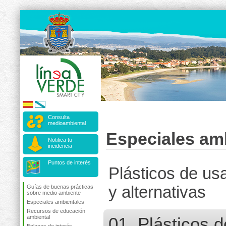
Consulta
medioambiental
Especiales am
Notifica tu
incidencia
Puntos de interés
Plásticos de us
y alternativas
Guías de buenas prácticas
sobre medio ambiente
Especiales ambientales
Recursos de educación
ambiental
01. Plásticos d