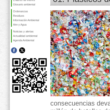
Enlaces de interés
Glosario ambiental
Ordenanzas
Residuos
Información Ambiental
Aire y Agua
Noticias y alertas
Actualidad ambiental
Agenda Ambiental
consecuencias deva