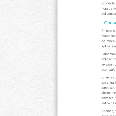
productiv
hora de d
del consu
Consu
En este s
nuevo text
de mueble
aplica la 
Lamentan
obligacio
servirían
economía 
Entre las
encentra 
todas sus 
fácilment
envases; s
índice de 
Además, 