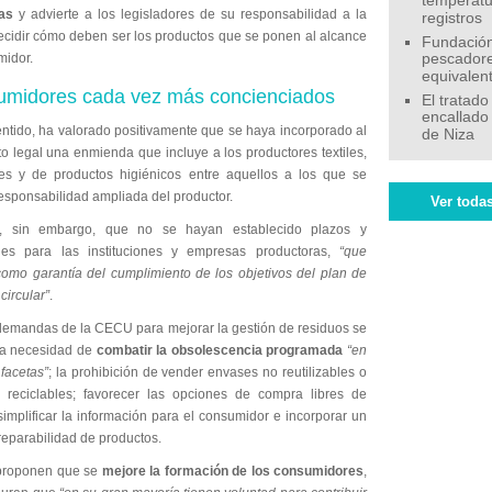
temperatu
as
y advierte a los legisladores de su responsabilidad a la
registros
ecidir cómo deben ser los productos que se ponen al alcance
Fundación
midor.
pescadore
equivalen
midores cada vez más concienciados
El tratado
encallado
entido, ha valorado positivamente que se haya incorporado al
de Niza
o legal una enmienda que incluye a los productores textiles,
s y de productos higiénicos entre aquellos a los que se
responsabilidad ampliada del productor.
Ver todas
, sin embargo, que no se hayan establecido plazos y
nes para las instituciones y empresas productoras,
“que
 como garantía del cumplimiento de los objetivos del plan de
circular”
.
 demandas de la CECU para mejorar la gestión de residuos se
la necesidad de
combatir la obsolescencia programada
“en
facetas”
; la prohibición de vender envases no reutilizables o
e reciclables; favorecer las opciones de compra libres de
implificar la información para el consumidor e incorporar un
reparabilidad de productos.
proponen que se
mejore la formación de los consumidores
,