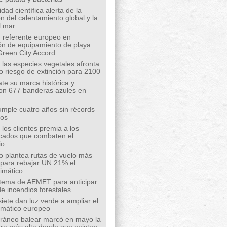
ad científica alerta de la
n del calentamiento global y la
l mar
 referente europeo en
ión de equipamiento de playa
Green City Accord
 las especies vegetales afronta
o riesgo de extinción para 2100
te su marca histórica y
on 677 banderas azules en
mple cuatro años sin récords
íos
los clientes premia a los
cados que combaten el
io
o plantea rutas de vuelo más
s para rebajar UN 21% el
limático
tema de AEMET para anticipar
de incendios forestales
siete dan luz verde a ampliar el
limático europeo
rráneo balear marcó en mayo la