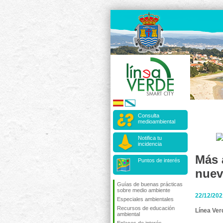
Consulta
medioambiental
Notifica tu
incidencia
Más 
Puntos de interés
nuev
Guías de buenas prácticas
sobre medio ambiente
22/12/202
Especiales ambientales
Recursos de educación
Línea Ver
ambiental