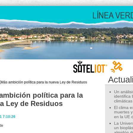
Actual
Un análisis
ambición política para la
identifica
climáticas
a Ley de Residuos
El clima 
muertes y
1 7:10:26
en la UE 
La Univer
de
un bioplás
almidón d