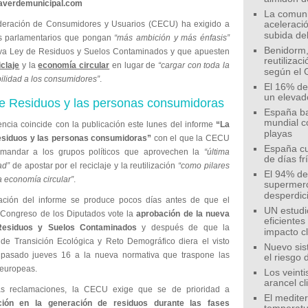
eaverdemunicipal.com
La comunid
eración de Consumidores y Usuarios (CECU) ha exigido a
aceleració
subida de
s parlamentarios que pongan
“más ambición y más énfasis”
Benidorm,
va Ley de Residuos y Suelos Contaminados y que apuesten
reutilizac
iclaje
y la
economía circular
en lugar de
“cargar con toda la
según el 
ilidad a los consumidores”
.
El 16% de
un elevad
e Residuos y las personas consumidoras
España ba
mundial c
encia coincide con la publicación este lunes del informe
“La
playas
esiduos y las personas consumidoras”
con el que la CECU
España cu
emandar a los grupos políticos que aprovechen la
“última
de días fr
ad”
de apostar por el reciclaje y la reutilización
“como pilares
El 94% de 
a economía circular”
.
supermer
desperdic
ación del informe se produce pocos días antes de que el
UN estudi
 Congreso de los Diputados vote la
aprobación de la nueva
eficiente
esiduos y Suelos Contaminados
y después de que la
impacto c
de Transición Ecológica y Reto Demográfico diera el visto
Nuevo sis
pasado jueves 16 a la nueva normativa que traspone las
el riesgo 
 europeas.
Los veinti
arancel c
ras reclamaciones, la CECU exige que se de prioridad a
El medite
ción en la generación de residuos durante las fases