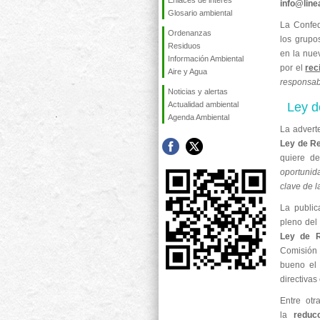
Enlaces de interés
info@lin
Glosario ambiental
La Confed
Ordenanzas
los grupo
Residuos
en la nue
Información Ambiental
por el
rec
Aire y Agua
responsab
Noticias y alertas
Actualidad ambiental
Ley d
Agenda Ambiental
La advert
Ley de R
quiere d
oportunid
clave de l
La public
pleno del
Ley de R
Comisión 
bueno el 
directivas
Entre ot
la
reduc