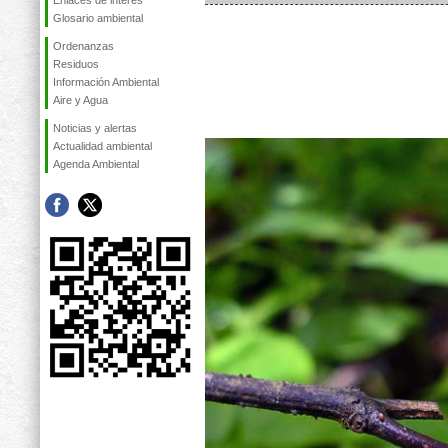
Enlaces de interés
Glosario ambiental
Ordenanzas
Residuos
Información Ambiental
Aire y Agua
Noticias y alertas
Actualidad ambiental
Agenda Ambiental