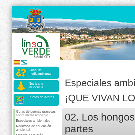
Consulta
medioambiental
Especiales ambi
Notifica tu
incidencia
¡QUE VIVAN L
Puntos de interés
Guías de buenas prácticas
02. Los hongos
sobre medio ambiente
Especiales ambientales
partes
Recursos de educación
ambiental