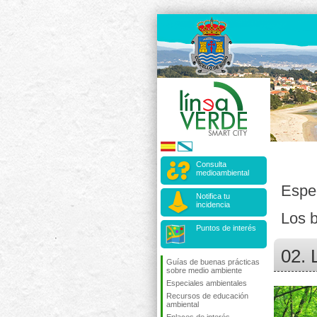
Consulta
medioambiental
Espe
Notifica tu
incidencia
Los 
Puntos de interés
02. 
Guías de buenas prácticas
sobre medio ambiente
Especiales ambientales
Recursos de educación
ambiental