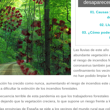
desaparecen
01. Causas 
d
02. Ll
03. ¿Cómo podem
Las lluvias de este añ
abundante vegetación e
el riesgo de incendios 
coronavirus también ju
confinamiento los vecin
no han podido limpiar 
ción ha crecido como nunca, aumentando el riesgo de incendios este 
 a dificultar la extinción de los incendios forestales.
ecuencia terrible de esta pandemia es que los trabajadores forestale
, dejando que la vegetación creciera, lo que supone un riesgo frente a l
las provincias de España se pide a los vecinos del mundo rural que co