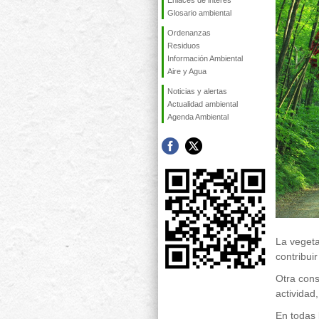
Enlaces de interés
Glosario ambiental
Ordenanzas
Residuos
Información Ambiental
Aire y Agua
Noticias y alertas
Actualidad ambiental
Agenda Ambiental
La vegeta
contribuir
Otra cons
actividad
En todas 