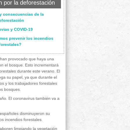
 por la deforestación
y consecuencias de la
eforestación
uvias y COVID-19
os prevenir los incendios
forestales?
o han provocado que haya una
n el bosque. Esto incrementará
forestales durante este verano. El
ega su papel, ya que durante el
os y los trabajadores forestales
los bosques.
año. El coronavirus también va a
s españoles disminuyeron su
os incendios forestales.
laboren limpiando la vegetación