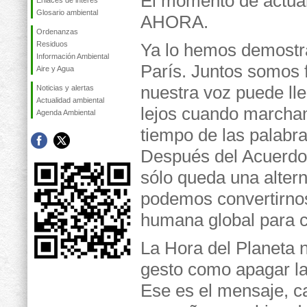
El momento de actua
Enlaces de interés
Glosario ambiental
AHORA.
Ordenanzas
Residuos
Ya lo hemos demostr
Información Ambiental
París. Juntos somos 
Aire y Agua
nuestra voz puede ll
Noticias y alertas
Actualidad ambiental
lejos cuando marcham
Agenda Ambiental
tiempo de las palabr
Después del Acuerdo 
sólo queda una alter
podemos convertirnos
humana global para c
La Hora del Planeta
gesto como apagar la
Ese es el mensaje, c