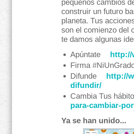
pequeños cambios de
construir un futuro b
planeta. Tus accione
son el comienzo del
te damos algunas ide
Apúntate
http:/
Firma #NiUnGra
Difunde
http://
difundir/
Cambia Tus hábit
para-cambiar-por
Ya se han unido...