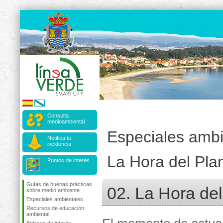
Consulta
medioambiental
Especiales ambi
Notifica tu
incidencia
La Hora del Pla
Puntos de interés
Guías de buenas prácticas
02. La Hora del
sobre medio ambiente
Especiales ambientales
Recursos de educación
ambiental