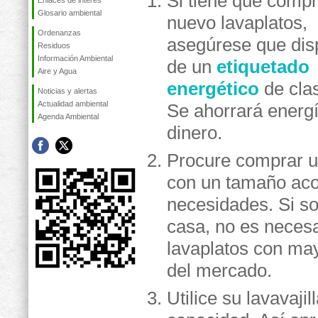
Si tiene que compr
Enlaces de interés
Glosario ambiental
nuevo lavaplatos,
Ordenanzas
asegúrese que di
Residuos
Información Ambiental
de un
etiquetado
Aire y Agua
energético
de cla
Noticias y alertas
Actualidad ambiental
Se ahorrará energí
Agenda Ambiental
dinero.
Procure comprar u
con un tamaño aco
necesidades. Si s
casa, no es necesar
lavaplatos con ma
del mercado.
Utilice su lavavaj