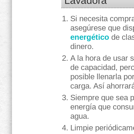
Lavadora
Si necesita compr
asegúrese que di
energético
de clas
dinero.
A la hora de usar 
de capacidad, pero
posible llenarla p
carga. Así ahorrar
Siempre que sea po
energía que consum
agua.
Limpie periódicame