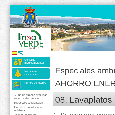
Consulta
medioambiental
Especiales ambi
Notifica tu
incidencia
AHORRO ENER
Puntos de interés
Guías de buenas prácticas
08. Lavaplatos
sobre medio ambiente
Especiales ambientales
Recursos de educación
ambiental