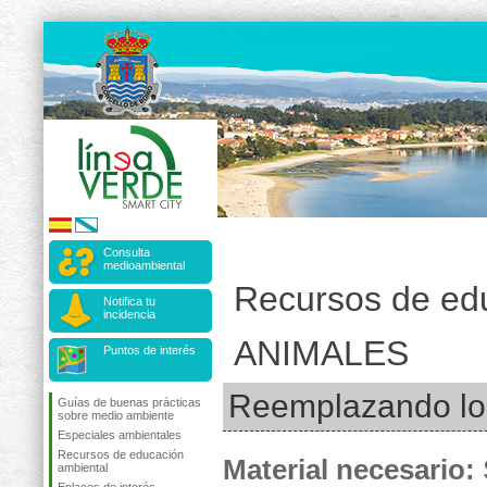
Consulta
medioambiental
Recursos de ed
Notifica tu
incidencia
ANIMALES
Puntos de interés
Reemplazando lo
Guías de buenas prácticas
sobre medio ambiente
Especiales ambientales
Recursos de educación
Material necesario:
ambiental