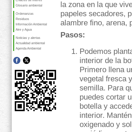
Enlaces de interés
la zona en la que vive
Glosario ambiental
papeles secadores, pa
Ordenanzas
Residuos
alambre fino, arena, p
Información Ambiental
Aire y Agua
Pasos:
Noticias y alertas
Actualidad ambiental
Agenda Ambiental
Podemos plantar
interior de la bo
Primero llena u
vegetal fresca 
semilla. Para q
puedes cortar u
botella y acced
interior. Mantén
oxigenado y sol