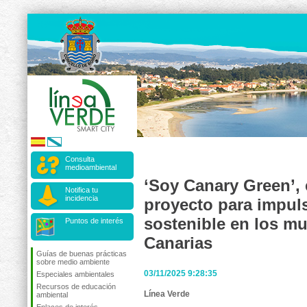
Consulta
medioambiental
‘Soy Canary Green’, 
Notifica tu
incidencia
proyecto para impuls
sostenible en los mu
Puntos de interés
Canarias
Guías de buenas prácticas
sobre medio ambiente
03/11/2025 9:28:35
Especiales ambientales
Recursos de educación
Línea Verde
ambiental