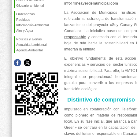
Enlaces de interés
info@lineaverdemunicipal.com
Glosario ambiental
La Asociación de Municipios Turístic
Ordenanzas
reforzado su estrategia de transformación 
Residuos
lanzamiento del proyecto «Soy Canary Gr
Información Ambiental
Aire y Agua
Canarias». La iniciativa busca un compr
responsable
y conectado con el territor
Noticias y alertas
hoja de ruta hacia la sostenibilidad en 
Actualidad ambiental
integran la entidad.
Agenda Ambiental
El objetivo fundamental de esta acción
experiencias y servicios del sector turísti
máxima sostenibilidad. Para ello, la AMTC
integral que proporcionará herramient
gratuita para convertir a las empresas l
transición ecológica.
Distintivo de compromiso
Impulsado en colaboración con Telefónic
como pionero en materia de responsabili
local. En su fase inicial, que arranca a pa
Green» se centrará en la capacitación de
claves del turismo responsable en Canarias